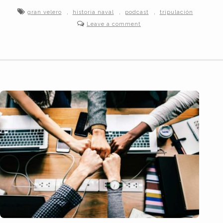
,
,
,
gran velero
historia naval
podcast
tripulación
Leave a comment