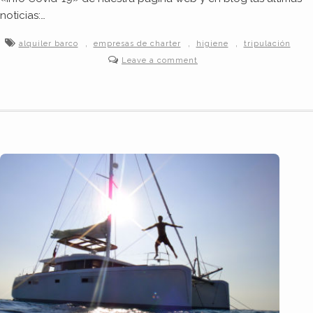
noticias:…
,
,
,
alquiler barco
empresas de charter
higiene
tripulación
Leave a comment