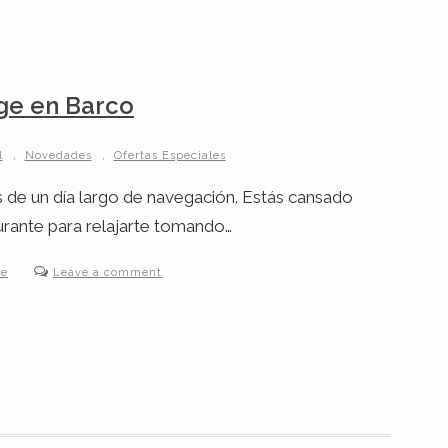
rge en Barco
,
,
l
Novedades
Ofertas Especiales
és de un día largo de navegación. Estás cansado
urante para relajarte tomando…
ie
Leave a comment