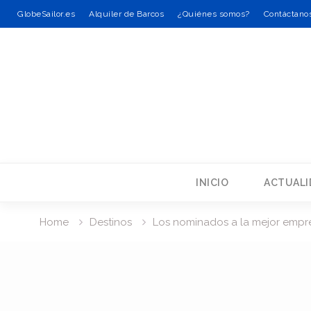
GlobeSailor.es
Alquiler de Barcos
¿Quiénes somos?
Contáctano
Skip
to
content
INICIO
ACTUALI
Home
Destinos
Los nominados a la mejor empre