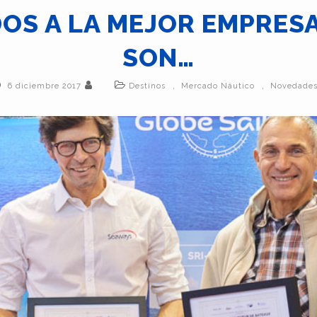
OS A LA MEJOR EMPRESA
SON…
,
,
6 diciembre 2017
Destinos
Mercado Náutico
Novedade