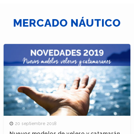
MERCADO NÁUTICO
Navegación
de
entradas
20 septiembre 2018
Nuevos modelos de velero y catamarán