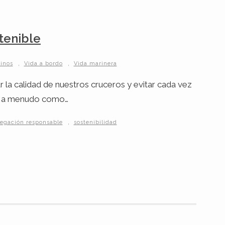
tenible
,
,
inos
Vida a bordo
Vida marinera
r la calidad de nuestros cruceros y evitar cada vez
ine a menudo como…
,
egación responsable
sostenibilidad