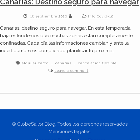
Canarias: Destino seguro para navegar
16 septiembre 2020
Info Covid-19
Canarias, destino seguro para navegar. En esta temporada
baja entendemos que muchas zonas están completamente
confinadas. Cada día las informaciones cambian y ante la
incertidumbre es complicado planificar tu próxima…
,
,
alquiler barco
canarias
cancelación flexible
Leave a comment
© GlobeSailor Blog. Todos los derechos reservados.
Menciones legales.