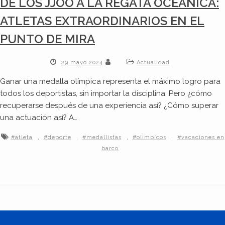
DE LOS JJOO A LA REGATA OCÉANICA:
ATLETAS EXTRAORDINARIOS EN EL
PUNTO DE MIRA
29 mayo 2024
Actualidad
Ganar una medalla olímpica representa el máximo logro para
todos los deportistas, sin importar la disciplina. Pero ¿cómo
recuperarse después de una experiencia así? ¿Cómo superar
una actuación así? A…
,
,
,
,
#atleta
#deporte
#medallistas
#olimpícos
#vacaciones en
barco