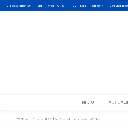
GlobeSailor.es
Alquiler de Barcos
¿Quiénes somos?
Contáctano
Skip
to
content
INICIO
ACTUALI
Home
alquiler barco en las islas eolias