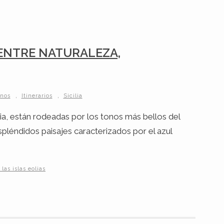
 ENTRE NATURALEZA,
,
,
inos
Itinerarios
Sicilia
ilia, están rodeadas por los tonos más bellos del
spléndidos paisajes caracterizados por el azul
las islas eolias