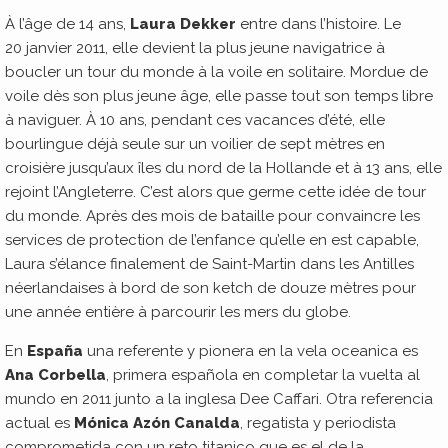
À l’âge de 14 ans,
Laura Dekker
entre dans l’histoire. Le
20 janvier 2011, elle devient la plus jeune navigatrice à
boucler un tour du monde à la voile en solitaire. Mordue de
voile dès son plus jeune âge, elle passe tout son temps libre
à naviguer. À 10 ans, pendant ces vacances d’été, elle
bourlingue déjà seule sur un voilier de sept mètres en
croisière jusqu’aux îles du nord de la Hollande et à 13 ans, elle
rejoint l’Angleterre. C’est alors que germe cette idée de tour
du monde. Après des mois de bataille pour convaincre les
services de protection de l’enfance qu’elle en est capable,
Laura s’élance finalement de Saint-Martin dans les Antilles
néerlandaises à bord de son ketch de douze mètres pour
une année entière à parcourir les mers du globe.
En
España
una referente y pionera en la vela oceanica es
Ana Corbella
, primera española en completar la vuelta al
mundo en 2011 junto a la inglesa Dee Caffari. Otra referencia
actual es
Mónica Azón Canalda
, regatista y periodista
comprometida con un reto titanico que es el de la