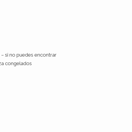
a – si no puedes encontrar
liza congelados