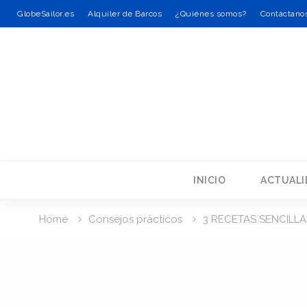
GlobeSailor.es
Alquiler de Barcos
¿Quiénes somos?
Contáctano
Skip
to
content
INICIO
ACTUALI
Home
Consejos prácticos
3 RECETAS SENCILLA