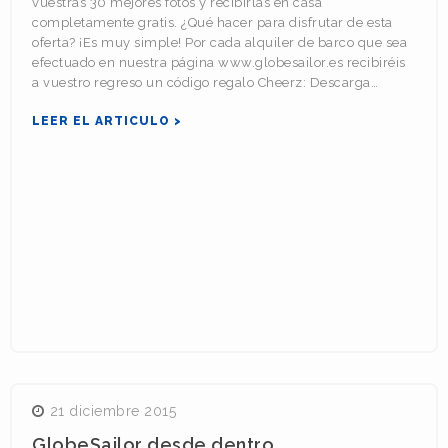
vuestras 30 mejores fotos y recibirlas en casa
completamente gratis. ¿Qué hacer para disfrutar de esta
oferta? ¡Es muy simple! Por cada alquiler de barco que sea
efectuado en nuestra página www.globesailor.es recibiréis
a vuestro regreso un código regalo Cheerz: Descarga…
LEER EL ARTICULO >
21 diciembre 2015
GlobeSailor desde dentro